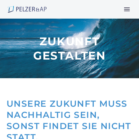
ZUKUNFT
GESTALTEN
UNSERE ZUKUNFT MUSS
NACHHALTIG SEIN,
SONST FINDET SIE NICHT
STATT.