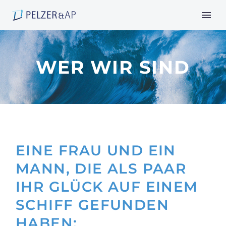
WER WIR SIND
EINE FRAU UND EIN
MANN, DIE ALS PAAR
IHR GLÜCK AUF EINEM
SCHIFF GEFUNDEN
HABEN: